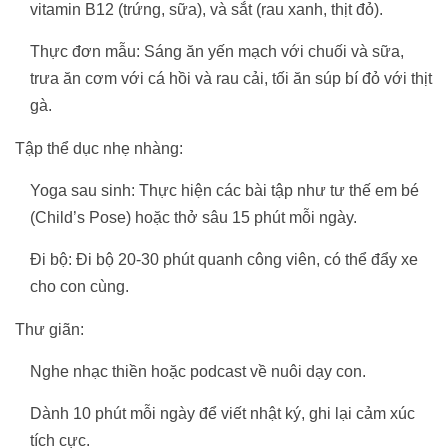
vitamin B12 (trứng, sữa), và sắt (rau xanh, thịt đỏ).
Thực đơn mẫu: Sáng ăn yến mạch với chuối và sữa,
trưa ăn cơm với cá hồi và rau cải, tối ăn súp bí đỏ với thịt
gà.
Tập thể dục nhẹ nhàng:
Yoga sau sinh: Thực hiện các bài tập như tư thế em bé
(Child’s Pose) hoặc thở sâu 15 phút mỗi ngày.
Đi bộ: Đi bộ 20-30 phút quanh công viên, có thể đẩy xe
cho con cùng.
Thư giãn:
Nghe nhạc thiền hoặc podcast về nuôi dạy con.
Dành 10 phút mỗi ngày để viết nhật ký, ghi lại cảm xúc
tích cực.