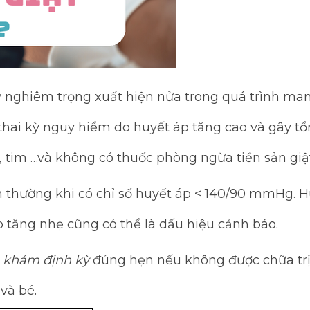
ý nghiêm trọng xuất hiện nửa trong quá trình mang
g thai kỳ nguy hiểm do huyết áp tăng cao và gây 
i, tim …và không có thuốc phòng ngừa tiền sản giật
 thường khi có chỉ số huyết áp < 140/90 mmHg. H
p tăng nhẹ cũng có thể là dấu hiệu cảnh báo.
 khám định kỳ
đúng hẹn nếu không được chữa trị 
và bé.