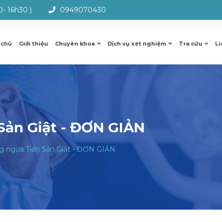
0- 16h30 )
0949070430
 chủ
Giới thiệu
Chuyên khoa
Dịch vụ xét nghiệm
Tra cứu
Li
Sản Giật - ĐƠN GIẢN
g ngừa Tiền Sản Giật - ĐƠN GIẢN