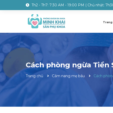
Th2 - Th7: 7:30 AM - 19:00 PM ( Chủ nhật: 7h3
hqminh73@gmail.com
Trang
Cách phòng ngừa Tiền 
Trang chủ
Cẩm nang mẹ bầu
Cách phòn