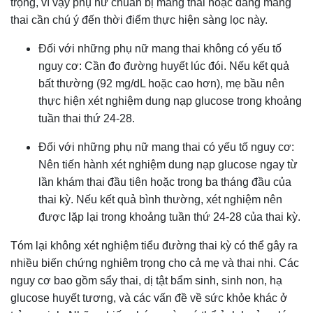
trọng, vì vậy phụ nữ chuẩn bị mang thai hoặc đang mang
thai cần chú ý đến thời điểm thực hiện sàng lọc này.
Đối với những phụ nữ mang thai không có yếu tố
nguy cơ: Cần đo đường huyết lúc đói. Nếu kết quả
bất thường (92 mg/dL hoặc cao hơn), mẹ bầu nên
thực hiện xét nghiệm dung nạp glucose trong khoảng
tuần thai thứ 24-28.
Đối với những phụ nữ mang thai có yếu tố nguy cơ:
Nên tiến hành xét nghiệm dung nạp glucose ngay từ
lần khám thai đầu tiên hoặc trong ba tháng đầu của
thai kỳ. Nếu kết quả bình thường, xét nghiệm nên
được lặp lại trong khoảng tuần thứ 24-28 của thai kỳ.
Tóm lại không xét nghiệm tiểu đường thai kỳ có thể gây ra
nhiều biến chứng nghiêm trọng cho cả mẹ và thai nhi. Các
nguy cơ bao gồm sẩy thai, dị tật bẩm sinh, sinh non, hạ
glucose huyết tương, và các vấn đề về sức khỏe khác ở