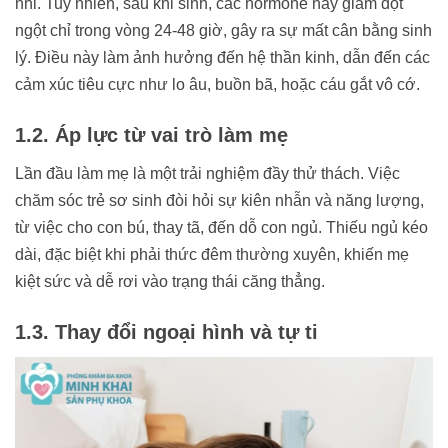
nhi. Tuy nhiên, sau khi sinh, các hormone này giảm đột
ngột chỉ trong vòng 24-48 giờ, gây ra sự mất cân bằng sinh
lý. Điều này làm ảnh hưởng đến hệ thần kinh, dẫn đến các
cảm xúc tiêu cực như lo âu, buồn bã, hoặc cáu gắt vô cớ.
1.2. Áp lực từ vai trò làm mẹ
Lần đầu làm mẹ là một trải nghiệm đầy thử thách. Việc
chăm sóc trẻ sơ sinh đòi hỏi sự kiên nhẫn và năng lượng,
từ việc cho con bú, thay tã, đến dỗ con ngủ. Thiếu ngủ kéo
dài, đặc biệt khi phải thức đêm thường xuyên, khiến mẹ
kiệt sức và dễ rơi vào trạng thái căng thẳng.
1.3. Thay đổi ngoại hình và tự ti