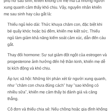
phụ nữ sau sinh, khiến không chỉ mẹ mà cả những người
xung quanh cảm thấy khó chịu. Vậy, nguyên nhân khiến
mẹ sau sinh hay cáu gắt là:
Thiếu ngủ kéo dài: Thức khuya chăm con, đặc biệt khi
bé quấy khóc hoặc bú đêm, khiến mẹ kiệt sức. Thiếu
ngủ làm giảm khả năng kiểm soát cảm xúc, dẫn đến cáu
gắt.
Thay đổi hormone: Sự sụt giảm đột ngột của estrogen và
progesterone ảnh hưởng đến hệ thần kinh, khiến mẹ dễ
bị kích động và khó chịu.
Áp lực xã hội: Những lời phán xét từ người xung quanh,
như "chăm con chưa đúng cách" hay "sao không có
nhiều sữa", khiến mẹ cảm thấy bị đánh giá và căng
thẳng.
Cô đơn và thiếu chia sẻ: Nếu chồng hoặc gia đình không