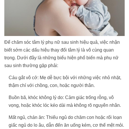
Để chăm sóc tâm lý phụ nữ sau sinh hiệu quả, việc nhận
biết sớm các dấu hiệu thay đổi tâm lý là vô cùng quan
trọng. Dưới đây là những biểu hiện phổ biến mà phụ nữ
sau sinh thường gặp phải:
Cáu gắt vô cớ: Mẹ dễ bực bội với những việc nhỏ nhặt,
thậm chí với chồng, con, hoặc người thân.
Buồn bã, khóc không lý do: Cảm giác trống rỗng, vô
vọng, hoặc khóc lóc kéo dài mà không rõ nguyên nhân.
Mất ngủ, chán ăn: Thiếu ngủ do chăm con hoặc rối loạn
giấc ngủ do lo âu, dẫn đến ăn uống kém, cơ thể mệt mỏi.